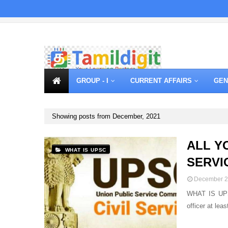
GROUP - I
CURRENT AFFAIRS
GEN
Showing posts from December, 2021
ALL Y
WHAT IS UPSC
SERVI
December 2
WHAT IS UPS
officer at le