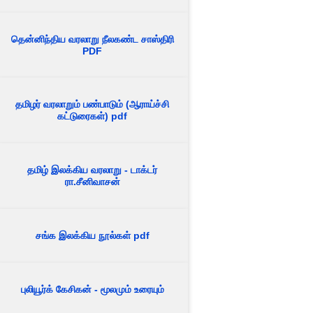
தென்னிந்திய வரலாறு நீலகண்ட சாஸ்திரி
PDF
தமிழர் வரலாறும் பண்பாடும் (ஆராய்ச்சி
கட்டுரைகள்) pdf
தமிழ் இலக்கிய வரலாறு - டாக்டர்
ரா.சீனிவாசன்
சங்க இலக்கிய நூல்கள் pdf
புலியூர்க் கேசிகன் - மூலமும் உரையும்