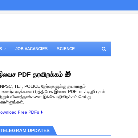
S
JOB VACANCIES
SCIENCE
இலவச PDF தரவிறக்கம் 🎁
NPSC, TET, POLICE தேர்வுகளுக்கு தயாராகும்
ாணவர்களுக்கான பிரத்தியேக இலவச PDF பாடக்குறிப்புகள்
ற்றும் வினாத்தாள்களை இங்கே பதிவிறக்கம் செய்து
ொள்ளுங்கள்.
ownload Free PDFs ⬇️
TELEGRAM UPDATES