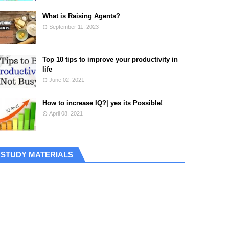
What is Raising Agents?
September 11, 2023
Top 10 tips to improve your productivity in
life
June 02, 2021
How to increase IQ?| yes its Possible!
April 08, 2021
STUDY MATERIALS