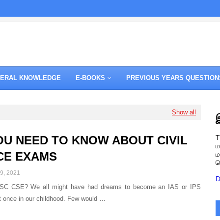
ERAL KNOWLEDGE
E-BOOKS
PREVIOUS YEARS QUESTION
Show all
T
OU NEED TO KNOW ABOUT CIVIL
ம
CE EXAMS
ம
க
9, 2021
D
C CSE? We all might have had dreams to become an IAS or IPS
ast once in our childhood. Few would …