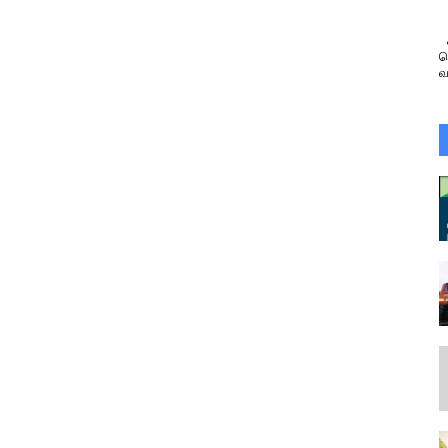
க
க
வ